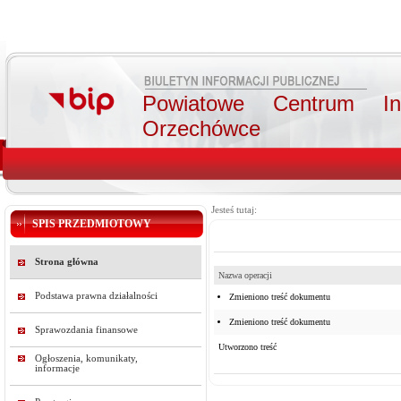
Powiatowe Centrum Int
Orzechówce
Jesteś tutaj:
SPIS PRZEDMIOTOWY
Strona główna
Nazwa operacji
Podstawa prawna działalności
Zmieniono treść dokumentu
Zmieniono treść dokumentu
Sprawozdania finansowe
Utworzono treść
Ogłoszenia, komunikaty,
informacje