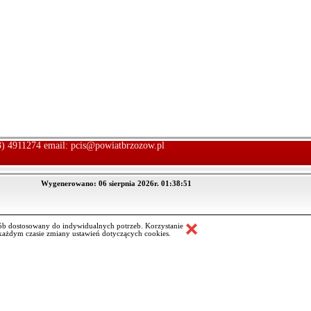
13) 4911274 email:
pcis@powiatbrzozow.pl
Wygenerowano: 06 sierpnia 2026r. 01:38:51
ób dostosowany do indywidualnych potrzeb. Korzystanie
ażdym czasie zmiany ustawień dotyczących cookies.