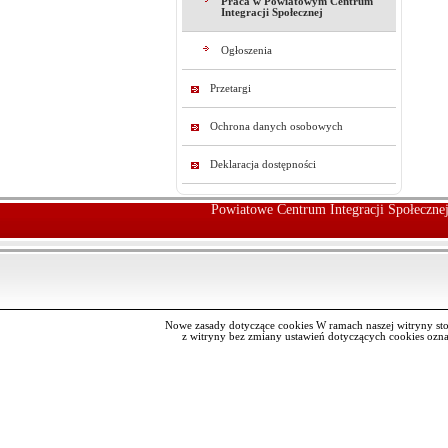
Praca w Powiatowym Centrum
Integracji Społecznej
Ogłoszenia
Przetargi
Ochrona danych osobowych
Deklaracja dostępności
Powiatowe Centrum Integracji Społeczn
Nowe zasady dotyczące cookies W ramach naszej witryny st
z witryny bez zmiany ustawień dotyczących cookies oz