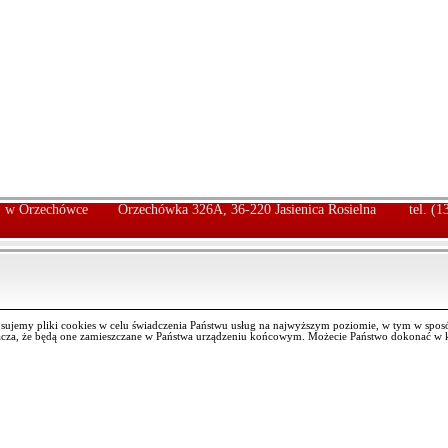
ej w Orzechówce
Orzechówka 326A, 36-220 Jasienica Rosielna
tel. (
osujemy pliki cookies w celu świadczenia Państwu usług na najwyższym poziomie, w tym w spos
nacza, że będą one zamieszczane w Państwa urządzeniu końcowym. Możecie Państwo dokonać w k