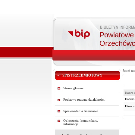
Powiatow
Orzechów
Jesteś tut
SPIS PRZEDMIOTOWY
Strona główna
Nazwa o
Dodano 
Podstawa prawna działalności
Utworzo
Sprawozdania finansowe
Ogłoszenia, komunikaty,
informacje