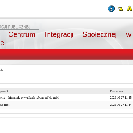
e Centrum Integracji Społecznej w
ce
aj:
peracji
Data operacji
plik - Informacja o wynikach naboru.pdf do treści
2020-10-27 11:25
no treść
2020-10-27 11:24