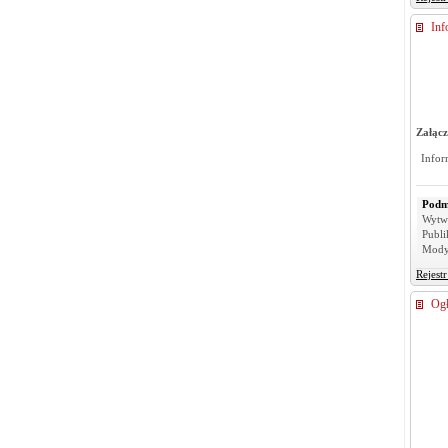
Inf
Załącz
Infor
Podm
Wytw
Publi
Mody
Rejest
Ogł