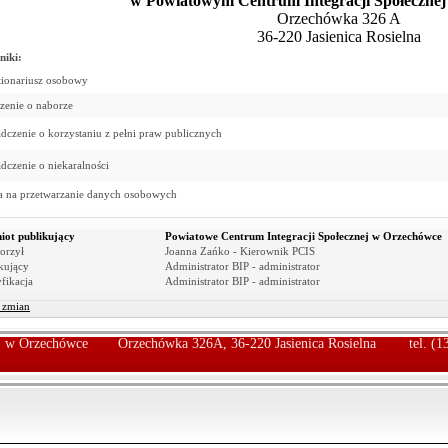
w
Powiatowym Centrum Integracji Społeczne
Orzechówka 326 A
36-220 Jasienica Rosielna
niki:
ionariusz osobowy
zenie o naborze
dczenie o korzystaniu z pełni praw publicznych
dczenie o niekaralności
 na przetwarzanie danych osobowych
iot publikujący
Powiatowe Centrum Integracji Społecznej w Orzechówce
orzył
Joanna Zańko - Kierownik PCIS
kujący
Administrator BIP - administrator
fikacja
Administrator BIP - administrator
r zmian
ej w Orzechówce
Orzechówka 326A, 36-220 Jasienica Rosielna
tel. (