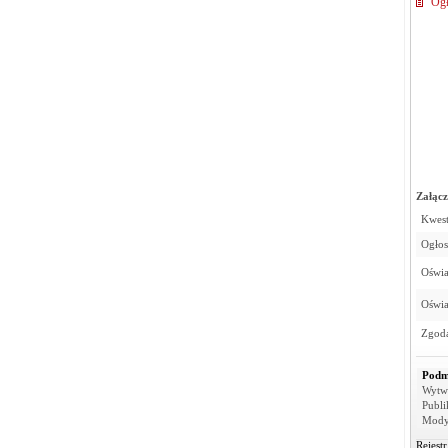
Ogł
Załącz
Kwest
Ogłos
Oświa
Oświa
Zgoda
Podm
Wytw
Publi
Mody
Rejest