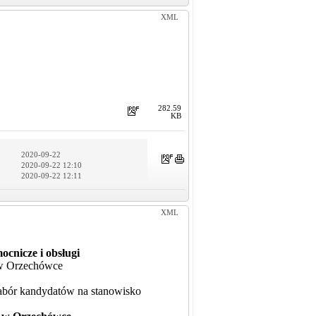
XML
282.59
KB
2020-09-22
2020-09-22 12:10
2020-09-22 12:11
XML
cnicze i obsługi
 w Orzechówce
nabór kandydatów na stanowisko