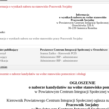
ormacja o wynikach naboru na stanowisko Pracownik Socjalny
Informacja
o wynikach naboru na wolne stanowisko
Pracownik Socjalny
w Powiatowym Centrum Integracji Społecznej
Orzechówka 326 A
36-220 Jasienica Rosielna
niki:
macja o wynikach naboru na wolne stanowisko pracy Pracownik Socjalny
iot publikujący
Powiatowe Centrum Integracji Społecznej w Orzechówce
orzył
Joanna Zańko - Kierownik PCIS
kujący
Administrator BIP - administrator
fikacja
Administrator BIP - administrator
r zmian
oszenie o naborze kandydatów na wolne stanowisko pomocnicze i obsługi
OGŁOSZENIE
o naborze kandydatów na wolne stanowisko pomo
w Powiatowym Centrum Integracji Społecznej
Kierownik Powiatowego Centrum Integracji Społecznej ogłasza 
Pracownik Socjalny