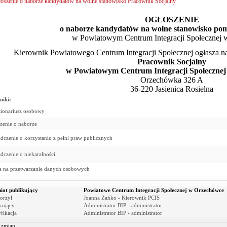
oszenie o naborze kandydatów na wolne stanowisko Pracownik Socjalny
OGŁOSZENIE
o naborze kandydatów na wolne stanowisko pomo
w Powiatowym Centrum Integracji Społecznej
Kierownik Powiatowego Centrum Integracji Społecznej ogłasza 
Pracownik Socjalny
w
Powiatowym Centrum Integracji Społeczne
Orzechówka 326 A
36-220 Jasienica Rosielna
niki:
ionariusz osobowy
zenie o naborze
dczenie o korzystaniu z pełni praw publicznych
dczenie o niekaralności
 na przetwarzanie danych osobowych
iot publikujący
Powiatowe Centrum Integracji Społecznej w Orzechówce
orzył
Joanna Zańko - Kierownik PCIS
kujący
Administrator BIP - administrator
fikacja
Administrator BIP - administrator
r zmian