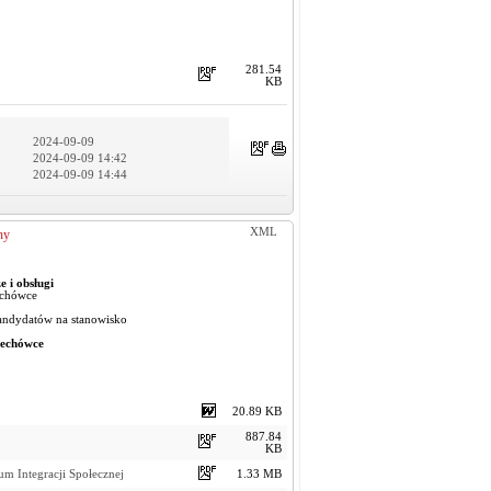
281.54
KB
2024-09-09
2024-09-09 14:42
2024-09-09 14:44
XML
ny
 i obsługi
echówce
kandydatów na stanowisko
zechówce
20.89 KB
887.84
KB
m Integracji Społecznej
1.33 MB