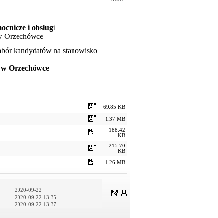
cnicze i obsługi
 w Orzechówce
nabór kandydatów na stanowisko
j w Orzechówce
69.85 KB
1.37 MB
188.42
KB
215.70
KB
1.26 MB
2020-09-22
2020-09-22 13:35
2020-09-22 13:37