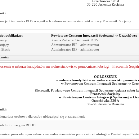
Orzechówka 326 A
36-220 Jasienica Rosielna
niki:
macja Kierownika PCIS o wynikach naboru na wolne stanowisko pracy Pracownik Socjalny
iot publikujący
Powiatowe Centrum Integracji Społecznej w Orzechówce
orzył
Joanna Zańko - Kierownik PCIS
kujący
Administrator BIP - administrator
fikacja
Administrator BIP - administrator
r zmian
oszenie o naborze kandydatów na wolne stanowisko pomocnicze i obsługi - Pracownik Socjal
OGŁOSZENIE
o naborze kandydatów na wolne stanowisko pomocnicze
w Powiatowym Centrum Integracji Społecznej w Orz
Kierownik Powiatowego Centrum Integracji Społecznej ogłasza nabór 
Pracownik Socjalny
w
Powiatowym Centrum Integracji Społecznej w Or
Orzechówka 326 A
36-220 Jasienica Rosielna
niki:
ionariusz osobowy dla osoby ubiegającej się o zatrudnienie
zula Informacyjna RODO
zenie o prowadzonym naborze na wolne stanowisko pomocnicze i obsługi w Powiatowym Centru