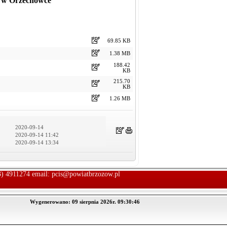
j w Orzechówce
69.85 KB
1.38 MB
188.42
KB
215.70
KB
1.26 MB
2020-09-14
2020-09-14 11:42
2020-09-14 13:34
13) 4911274 email:
pcis@powiatbrzozow.pl
Wygenerowano: 09 sierpnia 2026r. 09:30:46