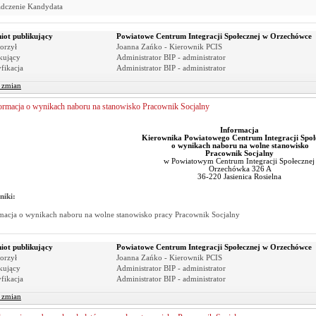
dczenie Kandydata
iot publikujący
Powiatowe Centrum Integracji Społecznej w Orzechówce
orzył
Joanna Zańko - Kierownik PCIS
kujący
Administrator BIP - administrator
fikacja
Administrator BIP - administrator
r zmian
ormacja o wynikach naboru na stanowisko Pracownik Socjalny
Informacja
Kierownika Powiatowego Centrum Integracji Społ
o wynikach naboru na wolne stanowisko
Pracownik Socjalny
w Powiatowym Centrum Integracji Społecznej
Orzechówka 326 A
36-220 Jasienica Rosielna
niki:
macja o wynikach naboru na wolne stanowisko pracy Pracownik Socjalny
iot publikujący
Powiatowe Centrum Integracji Społecznej w Orzechówce
orzył
Joanna Zańko - Kierownik PCIS
kujący
Administrator BIP - administrator
fikacja
Administrator BIP - administrator
r zmian