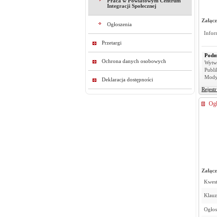
Praca w Powiatowym Centrum
Integracji Społecznej
Załącz
Ogłoszenia
Infor
Przetargi
Podm
Ochrona danych osobowych
Wytw
Publi
Mody
Deklaracja dostępności
Rejest
Ogł
Załącz
Kwest
Klau
Ogłos