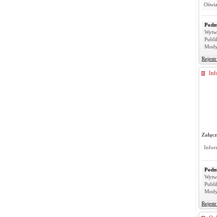
Oświa
Podm
Wytw
Publi
Mody
Rejest
Inf
Załącz
Infor
Podm
Wytw
Publi
Mody
Rejest