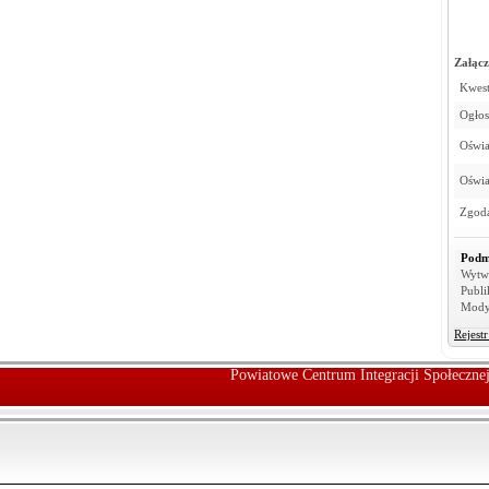
Załącz
Kwest
Ogłos
Oświa
Oświa
Zgoda
Podm
Wytw
Publi
Mody
Rejest
Powiatowe Centrum Integracji Społeczn