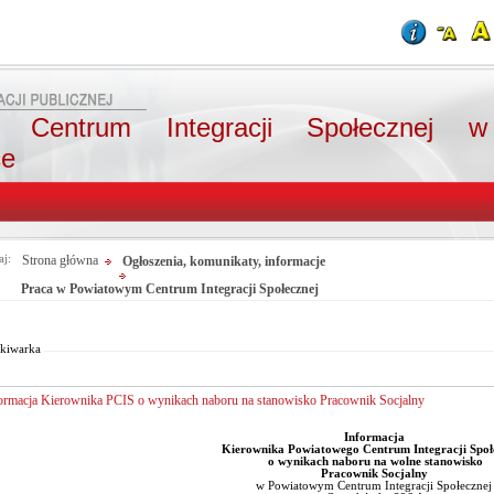
e Centrum Integracji Społecznej w
ce
aj:
Strona główna
Ogłoszenia, komunikaty, informacje
Praca w Powiatowym Centrum Integracji Społecznej
Od:
Fraza:
Do:
Treści archiwalne
Szukaj
kiwarka
ormacja Kierownika PCIS o wynikach naboru na stanowisko Pracownik Socjalny
Informacja
Kierownika Powiatowego Centrum Integracji Społ
o wynikach naboru na wolne stanowisko
Pracownik Socjalny
w Powiatowym Centrum Integracji Społecznej