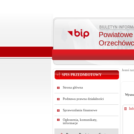
Powiatow
Orzechów
Jesteś tut
SPIS PRZEDMIOTOWY
Strona główna
Wyszu
Podstawa prawna działalności
Inf
Sprawozdania finansowe
Ogłoszenia, komunikaty,
informacje