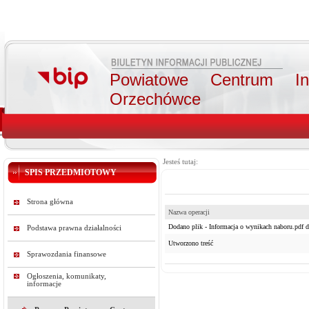
Powiatowe Centrum Int
Orzechówce
Jesteś tutaj:
SPIS PRZEDMIOTOWY
Strona główna
Nazwa operacji
Dodano plik - Informacja o wynikach naboru.pdf do
Podstawa prawna działalności
Utworzono treść
Sprawozdania finansowe
Ogłoszenia, komunikaty,
informacje