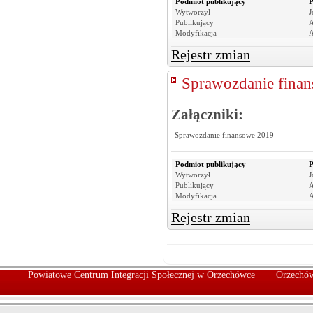
Podmiot publikujący
P
Wytworzył
J
Publikujący
A
Modyfikacja
A
Rejestr zmian
Sprawozdanie finan
Załączniki:
Sprawozdanie finansowe 2019
Podmiot publikujący
P
Wytworzył
J
Publikujący
A
Modyfikacja
A
Rejestr zmian
Powiatowe Centrum Integracji Społecznej w Orzechówce
Orzechów