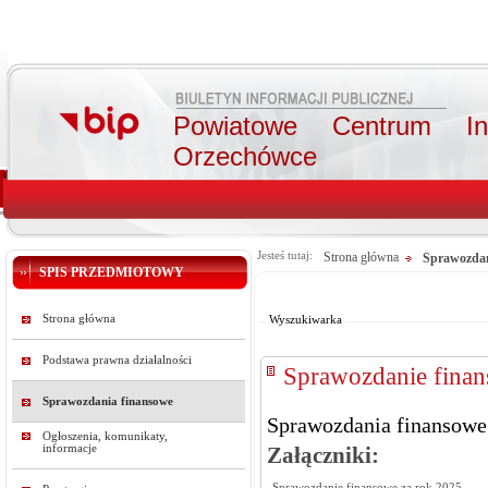
Powiatowe Centrum Int
Orzechówce
Jesteś tutaj:
Strona główna
Sprawozdan
SPIS PRZEDMIOTOWY
Od:
Do:
Szukaj
Strona główna
Wyszukiwarka
Podstawa prawna działalności
Sprawozdanie finan
Sprawozdania finansowe
Sprawozdania finansowe
Ogłoszenia, komunikaty,
informacje
Załączniki:
Sprawozdanie finansowe za rok 2025