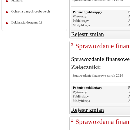
Przetargi
Ochrona danych osobowych
Podmiot publikujący
P
Wytworzył
A
Publikujący
A
Deklaracja dostępności
Modyfikacja
A
Rejestr zmian
Sprawozdanie finan
Sprawozdanie finansowe
Załączniki:
Sprawozdanie finansowe za rok 2024
Podmiot publikujący
P
Wytworzył
J
Publikujący
A
Modyfikacja
A
Rejestr zmian
Sprawozdania finan